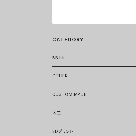
CATEGORY
KNIFE
包丁
OTHER
ACCESSORY
CUSTOM MADE
木工
3Dプリント