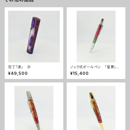
包丁「漣」 ⑨
ノック式ボールペン 「星夢」そ
の１
¥49,500
¥15,400