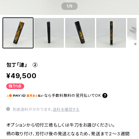
1
/5
包丁「漣」 ②
¥49,500
残り1点
なら
手数料無料の
翌月払いでOK
別途送料がかかります。
送料を確認する
オプションから切付三徳もしくは牛刀をお選びください。
柄の取り付け、刃付け後の発送となるため、発送まで２～３週間