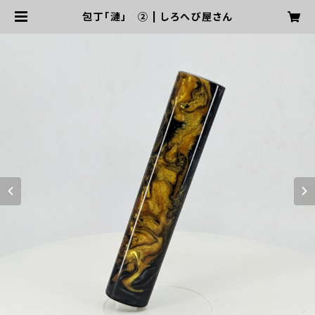
包丁「漣」 ② | しろへび屋さん