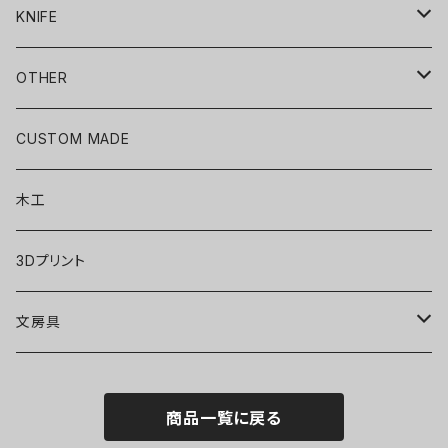
KNIFE
包丁
OTHER
ACCESSORY
CUSTOM MADE
木工
3Dプリント
文房具
ボールペン
商品一覧に戻る
シャープペン