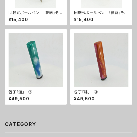
回転式ボールペン 「夢紡」その
回転式ボールペン 「夢紡」その
12
７
¥15,400
¥15,400
包丁「漣」 ⑦
包丁「漣」 ⑬
¥49,500
¥49,500
CATEGORY