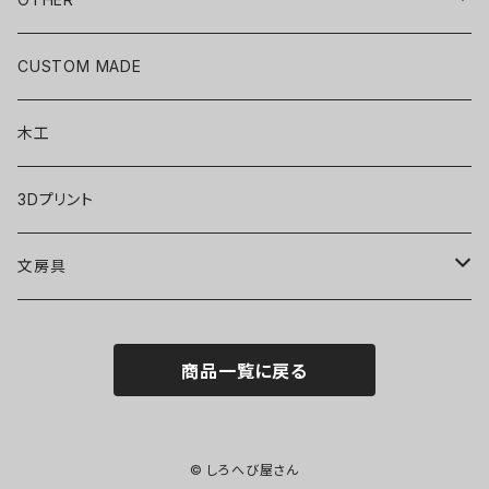
ACCESSORY
CUSTOM MADE
木工
3Dプリント
文房具
ボールペン
商品一覧に戻る
シャープペン
© しろへび屋さん