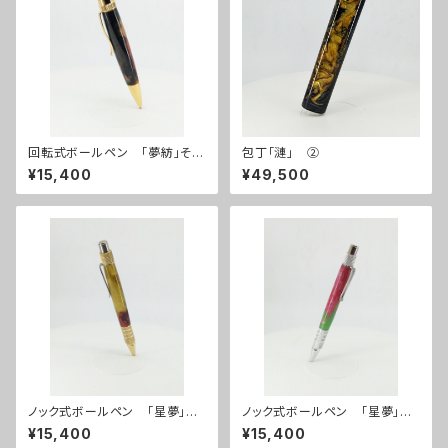
回転式ボールペン 「夢紡」その
包丁「漣」 ②
２
¥15,400
¥49,500
ノック式ボールペン 「星夢」そ
ノック式ボールペン 「星夢」そ
の９
の１
¥15,400
¥15,400