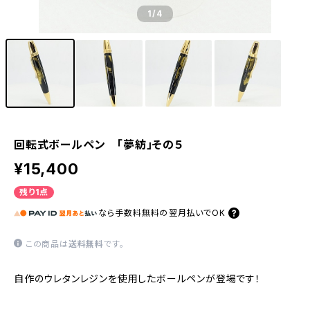
1
/4
回転式ボールペン 「夢紡」その５
¥15,400
残り1点
なら
手数料無料の
翌月払いでOK
この商品は
送料無料
です。
自作のウレタンレジンを使用したボールペンが登場です！