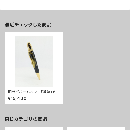
最近チェックした商品
回転式ボールペン 「夢紡」その
５
¥15,400
同じカテゴリの商品