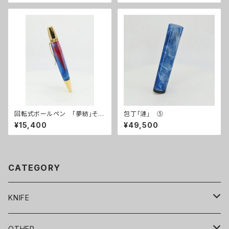
回転式ボールペン 「夢紡」その
包丁「漣」 ⑤
10
¥15,400
¥49,500
CATEGORY
KNIFE
包丁
OTHER