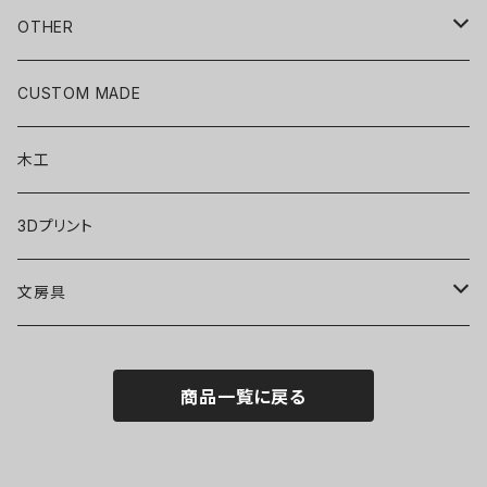
包丁
OTHER
ACCESSORY
CUSTOM MADE
木工
3Dプリント
文房具
ボールペン
商品一覧に戻る
シャープペン