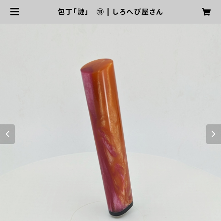
包丁「漣」 ⑬ | しろへび屋さん