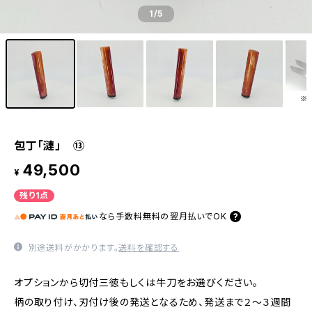
1
/5
包丁「漣」 ⑬
49,500
¥
残り1点
なら
手数料無料の
翌月払いでOK
別途送料がかかります。
送料を確認する
オプションから切付三徳もしくは牛刀をお選びください。
柄の取り付け、刃付け後の発送となるため、発送まで２～３週間