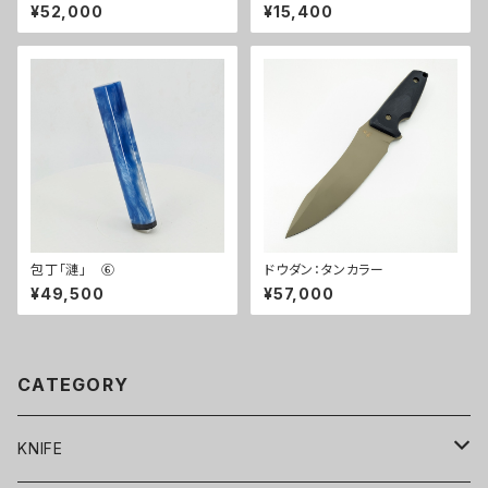
６
¥52,000
¥15,400
包丁「漣」 ⑥
ドウダン：タンカラー
¥49,500
¥57,000
CATEGORY
KNIFE